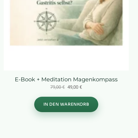
E-Book + Meditation Magenkompass
Ursprünglicher
Aktueller
79,00
€
49,00
€
Preis
Preis
war:
ist:
IN DEN WARENKORB
79,00 €
49,00 €.